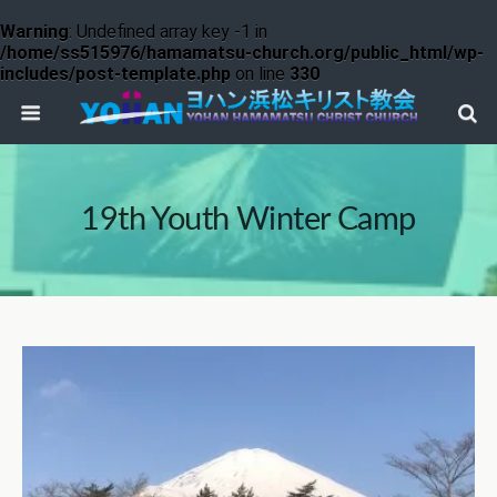
Warning
: Undefined array key -1 in
/home/ss515976/hamamatsu-church.org/public_html/wp-
includes/post-template.php
on line
330
19th Youth Winter Camp