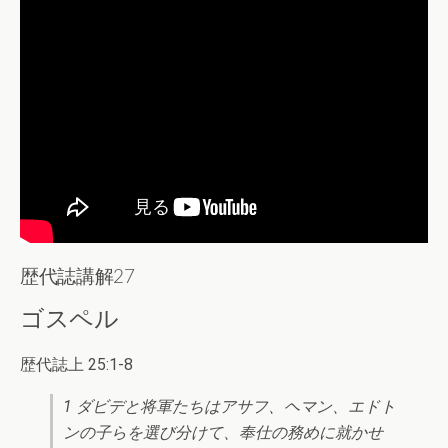
歴代誌講解27
ゴスペル
歴代誌上 25:1-8
1 ダビデと将軍たちはアサフ、ヘマン、エドト
ンの子らを選び分けて、奉仕の務めに就かせ