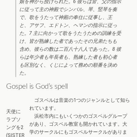
娘を神から授けられた。6 彼らは皆、父の指示
に従って主の神殿でシンバル、琴、竪琴を奏
で、歌をうたって神殿の奉仕に従事し、王
と、アサフ、エドトン、ヘマンの指示に従っ
た。7 主に向かって歌をうたうための訓練を受
け、皆が熟練した者であったその兄弟たちも
含め、彼らの数は二百八十八人であった。8 彼
らは年少者も年長者も、熟練した者も初心者
も区別なく、くじによって務めの順番を決め
た。
Gospel is God’s spell
ゴスペルは音楽の1つのジャンルとして知ら
れています。
天使に
浜松市内にもいくつかのゴスペルグループ
ラブソ
があり、ゴスペル教室も開かれています。大
ングを2
学のサークルにもゴスペルサークルがありま
(SISTER