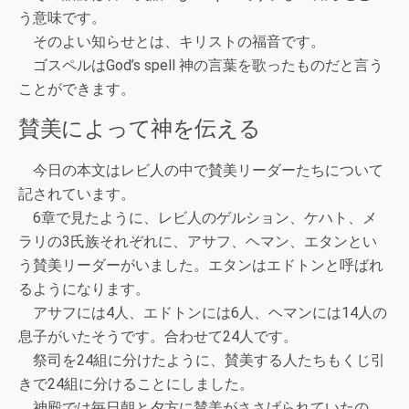
う意味です。
そのよい知らせとは、キリストの福音です。
ゴスペルはGod’s spell 神の言葉を歌ったものだと言う
ことができます。
賛美によって神を伝える
今日の本文はレビ人の中で賛美リーダーたちについて
記されています。
6章で見たように、レビ人のゲルション、ケハト、メ
ラリの3氏族それぞれに、アサフ、ヘマン、エタンとい
う賛美リーダーがいました。エタンはエドトンと呼ばれ
るようになります。
アサフには4人、エドトンには6人、ヘマンには14人の
息子がいたそうです。合わせて24人です。
祭司を24組に分けたように、賛美する人たちもくじ引
きで24組に分けることにしました。
神殿では毎日朝と夕方に賛美がささげられていたの