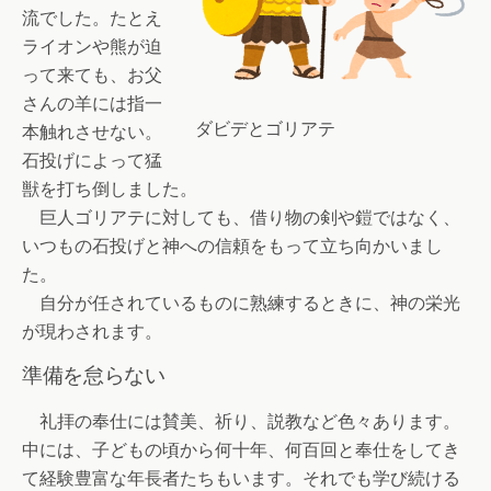
流でした。たとえ
ライオンや熊が迫
って来ても、お父
さんの羊には指一
ダビデとゴリアテ
本触れさせない。
石投げによって猛
獣を打ち倒しました。
巨人ゴリアテに対しても、借り物の剣や鎧ではなく、
いつもの石投げと神への信頼をもって立ち向かいまし
た。
自分が任されているものに熟練するときに、神の栄光
が現わされます。
準備を怠らない
礼拝の奉仕には賛美、祈り、説教など色々あります。
中には、子どもの頃から何十年、何百回と奉仕をしてき
て経験豊富な年長者たちもいます。それでも学び続ける