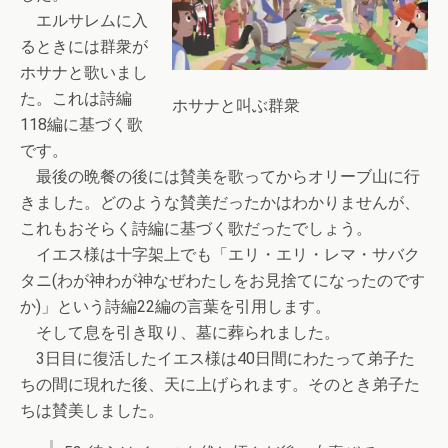
エルサレムに入
るときには群衆が
ホサナと歌いまし
た。これは詩編
ホサナと叫ぶ群衆
118編に基づく歌
です。
最後の晩餐の後には賛美を歌ってからオリーブ山に行
きました。どのような賛美だったかはわかりませんが、
これもおそらく詩編に基づく歌だったでしょう。
イエス様は十字架上でも「エリ・エリ・レマ・サバク
タニ(わが神わが神なぜわたしをお見捨てになったのです
か)」という詩編22編の言葉を引用します。
そして息を引き取り、墓に葬られました。
3日目に復活したイエス様は40日間にわたって弟子た
ちの間に現れた後、天に上げられます。そのとき弟子た
ちは賛美しました。