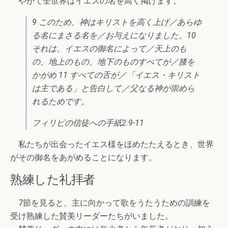
やがて全世界はイエスの名を高く掲げます。
9 このため、神はキリストを高く上げ／あらゆ
る名にまさる名を／お与えになりました。10
それは、イエスの御名によって／天上のも
の、地上のもの、地下のものすべてが／膝を
かがめ 11 すべての舌が／「イエス・キリスト
は主である」と告白して／父なる神が崇めら
れるためです。
フィリピの信徒への手紙2:9-11
私たちが出会ったイエス様をほめたたえるとき、世界
がその御名をあがめることになります。
熟練した礼拝者
7節を見ると、主に向かって歌をうたうための訓練を
受け熟練した賛美リーダーたちがいました。