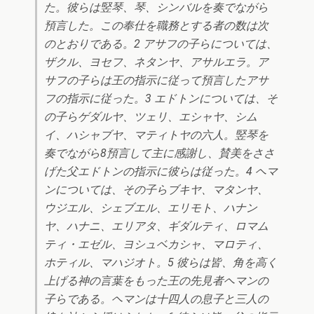
た。彼らは竪琴、琴、シンバルを奏でながら
預言した。この奉仕を職務とする者の数は次
のとおりである。2 アサフの子らについては、
ザクル、ヨセフ、ネタンヤ、アサルエラ。ア
サフの子らは王の指示に従って預言したアサ
フの指示に従った。3 エドトンについては、そ
の子らゲダルヤ、ツェリ、エシャヤ、シム
イ、ハシャブヤ、マティトヤの六人。竪琴を
奏でながら8預言して主に感謝し、賛美をささ
げた父エドトンの指示に彼らは従った。4 ヘマ
ンについては、その子らブキヤ、マタンヤ、
ウジエル、シェブエル、エリモト、ハナン
ヤ、ハナニ、エリアタ、ギダルティ、ロマム
ティ・エゼル、ヨシュベカシャ、マロティ、
ホティル、マハジオト。5 彼らは皆、角を高く
上げる神の言葉をもった王の先見者ヘマンの
子らである。ヘマンは十四人の息子と三人の