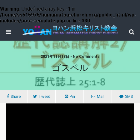
Warning
: Undefined array key -1 in
/home/ss515976/hamamatsu-church.org/public_html/wp-
includes/post-template.php
on line
330
2021年11月18日 • No Comments
ゴスペル
Share
Tweet
Pin
Mail
SMS