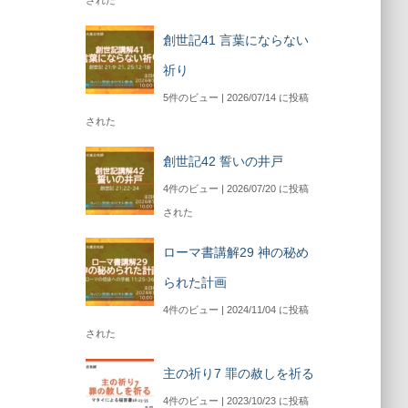
された
創世記41 言葉にならない
祈り
5件のビュー
|
2026/07/14 に投稿
された
創世記42 誓いの井戸
4件のビュー
|
2026/07/20 に投稿
された
ローマ書講解29 神の秘め
られた計画
4件のビュー
|
2024/11/04 に投稿
された
主の祈り7 罪の赦しを祈る
4件のビュー
|
2023/10/23 に投稿