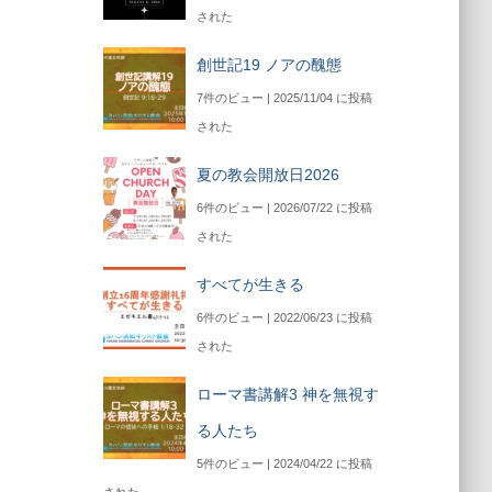
された
創世記19 ノアの醜態
7件のビュー
|
2025/11/04 に投稿
された
夏の教会開放日2026
6件のビュー
|
2026/07/22 に投稿
された
すべてが生きる
6件のビュー
|
2022/06/23 に投稿
された
ローマ書講解3 神を無視す
る人たち
5件のビュー
|
2024/04/22 に投稿