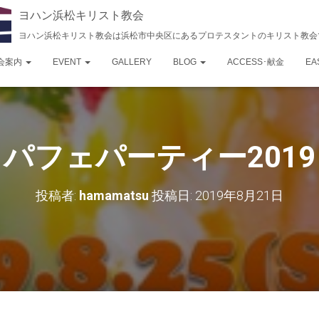
ヨハン浜松キリスト教会
ヨハン浜松キリスト教会は浜松市中央区にあるプロテスタントのキリスト教会
会案内
EVENT
GALLERY
BLOG
ACCESS･献金
EA
パフェパーティー2019
投稿者:
hamamatsu
投稿日:
2019年8月21日