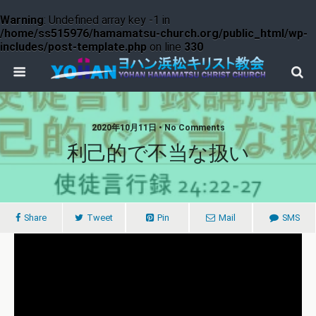
Warning
: Undefined array key -1 in
/home/ss515976/hamamatsu-church.org/public_html/wp-
includes/post-template.php
on line
330
2020年10月11日 • No Comments
利己的で不当な扱い
Share
Tweet
Pin
Mail
SMS