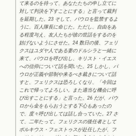
て来るのを待って、あなたたちの申し立てに
対して判決を下すことにする」と言って裁判
を延期した。23 そして、パウロを監禁するよ
うに、百人隊長に命じた。ただし、自由をあ
る程度与え、友人たちが彼の世話をするのを
妨げないようにさせた。24 数日の後、フェリ
クスはユダヤ人である妻のドルシラと一緒に
来て、パウロを呼び出し、キリスト・イエス
への信仰について話を聞いた。25 しかし、パ
ウロが正義や節制や来るべき裁きについて話
すと、フェリクスは恐ろしくなり、「今回は
これで帰ってよろしい。また適当な機会に呼
び出すことにする」と言った。26 だが、パウ
ロから金をもらおうとする下心もあったの
で、度々呼び出しては話し合っていた。27 さ
て、二年たって、フェリクスの後任者として
ポルキウス・フェストゥスが赴任したが、フ