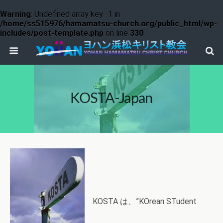
Warning
: Undefined array key -1 in
/home/ss515976/hamamatsu-church.org/public_html/wp-
includes/post-template.php
on line
330
KOSTA-Japan
KOSTA は、”KOrean STudent