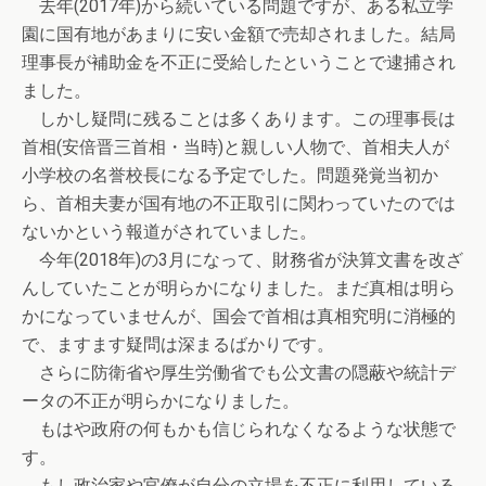
去年(2017年)から続いている問題ですが、ある私立学
園に国有地があまりに安い金額で売却されました。結局
理事長が補助金を不正に受給したということで逮捕され
ました。
しかし疑問に残ることは多くあります。この理事長は
首相(安倍晋三首相・当時)と親しい人物で、首相夫人が
小学校の名誉校長になる予定でした。問題発覚当初か
ら、首相夫妻が国有地の不正取引に関わっていたのでは
ないかという報道がされていました。
今年(2018年)の3月になって、財務省が決算文書を改ざ
んしていたことが明らかになりました。まだ真相は明ら
かになっていませんが、国会で首相は真相究明に消極的
で、ますます疑問は深まるばかりです。
さらに防衛省や厚生労働省でも公文書の隠蔽や統計デ
ータの不正が明らかになりました。
もはや政府の何もかも信じられなくなるような状態で
す。
もし政治家や官僚が自分の立場を不正に利用している