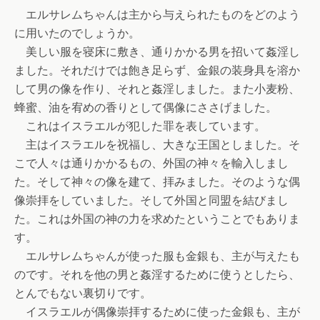
エルサレムちゃんは主から与えられたものをどのよう
に用いたのでしょうか。
美しい服を寝床に敷き、通りかかる男を招いて姦淫し
ました。それだけでは飽き足らず、金銀の装身具を溶か
して男の像を作り、それと姦淫しました。また小麦粉、
蜂蜜、油を宥めの香りとして偶像にささげました。
これはイスラエルが犯した罪を表しています。
主はイスラエルを祝福し、大きな王国としました。そ
こで人々は通りかかるもの、外国の神々を輸入しまし
た。そして神々の像を建て、拝みました。そのような偶
像崇拝をしていました。そして外国と同盟を結びまし
た。これは外国の神の力を求めたということでもありま
す。
エルサレムちゃんが使った服も金銀も、主が与えたも
のです。それを他の男と姦淫するために使うとしたら、
とんでもない裏切りです。
イスラエルが偶像崇拝するために使った金銀も、主が