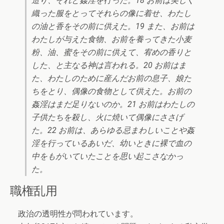
造り、それと姦淫を行った。18 お前は美しく
織った服をとってそれらの像に着せ、わたし
の油と香をその前に供えた。19 また、お前は
わたしが与えた食物、お前を養ってきた小麦
粉、油、蜜をその前に供えて、宥めの香りと
した、と主なる神は言われる。20 お前はま
た、わたしのために産んだお前の息子、娘た
ちをとり、偶像の食物として供えた。お前の
姦淫はまだ足りないのか。21 お前はわたしの
子供たちを殺し、火に焼いて偶像にささげ
た。22 お前は、あらゆる忌まわしいことや姦
淫を行っているあいだ、幼いときに裸で血の
中をもがいていたことを思い起こさなかっ
た。
職権乱用
政治の透明性が問われています。