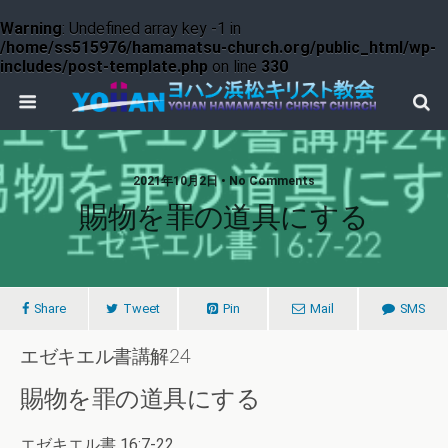
Warning
: Undefined array key -1 in
/home/ss515976/hamamatsu-church.org/public_html/wp-
includes/post-template.php
on line
330
2021年10月2日 • No Comments
賜物を罪の道具にする
Share
Tweet
Pin
Mail
SMS
エゼキエル書講解24
賜物を罪の道具にする
エゼキエル書 16:7-22