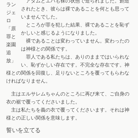
アダムとエバも裸の状態で造られました。創造
ラン
されたとき、彼らは裸であることを何とも思って
ジェ
いませんでした。
ロ
ところが罪を犯した結果、裸であることを恥ず
「原
かしいと感じるようになりました。
罪と
裸であることは変わっていません。変わったの
楽園
は神様との関係です。
追
罪人である私たちは、ありのままではいられな
放」
い、恥ずかしい存在です。不完全な存在です。神
様との関係を回復し、足りないところを覆ってもらわな
ければなりません。
主はエルサレムちゃんのところに再び来て、ご自身の
衣の裾で覆ってくださいました。
主は私たちを義の衣で覆ってくださいます。それは神
様との正しい関係を意味します。
誓いを立てる