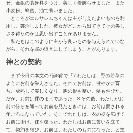
せ、金銀の装身具をつけ、美しく着飾らせました。また
小麦粉、蜂蜜、油で養いました。
ところがエルサレムちゃんは主が与えたよいものを利
用し、姦淫しました。彼女がどこから出てきてその美し
さを得たのかは思い出すことがありません。
私たちはこのように主から良いものを与えられていな
がら、それを罪の道具にしてしまうことがあります。
神との契約
まず今日の本文の7節8節で『7 わたしは、野の若草の
ようにお前を栄えさせた。それでお前は、健やかに育
ち、成熟して美しくなり、胸の形も整い、髪も伸びた。
だが、お前は裸のままであった。8 その後、わたしがお
前の傍らを通ってお前を見たときには、お前は愛される
年ごろになっていた。そこでわたしは、衣の裾を広げて
お前に掛け、裸を覆った。わたしはお前に誓いを立て
て、契約を結び、お前は、わたしのものになった、と主