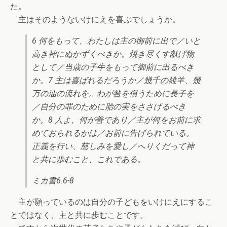
た。
主はそのようないけにえを喜ぶでしょうか。
6 何をもって、わたしは主の御前に出で／いと
高き神にぬかずくべきか。焼き尽くす献げ物
として／当歳の子牛をもって御前に出るべき
か。7 主は喜ばれるだろうか／幾千の雄羊、幾
万の油の流れを。わが咎を償うために長子を
／自分の罪のために胎の実をささげるべき
か。8 人よ、何が善であり／主が何をお前に求
めておられるかは／お前に告げられている。
正義を行い、慈しみを愛し／へりくだって神
と共に歩むこと、これである。
ミカ書6:6-8
主が願っているのは自分の子どもをいけにえにするこ
とではなく、主と共に歩むことです。