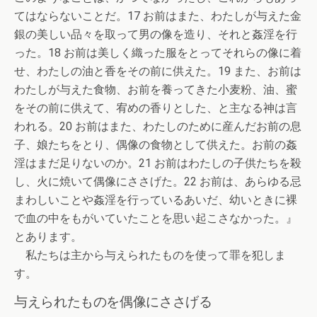
てはならないことだ。17 お前はまた、わたしが与えた金
銀の美しい品々を取って男の像を造り、それと姦淫を行
った。18 お前は美しく織った服をとってそれらの像に着
せ、わたしの油と香をその前に供えた。19 また、お前は
わたしが与えた食物、お前を養ってきた小麦粉、油、蜜
をその前に供えて、宥めの香りとした、と主なる神は言
われる。20 お前はまた、わたしのために産んだお前の息
子、娘たちをとり、偶像の食物として供えた。お前の姦
淫はまだ足りないのか。21 お前はわたしの子供たちを殺
し、火に焼いて偶像にささげた。22 お前は、あらゆる忌
まわしいことや姦淫を行っているあいだ、幼いときに裸
で血の中をもがいていたことを思い起こさなかった。』
とあります。
私たちは主から与えられたものを使って罪を犯しま
す。
与えられたものを偶像にささげる