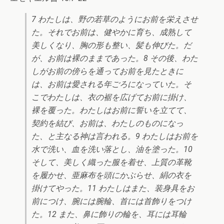
7 わたしは、野の若草のようにお前を栄えさせ
た。それでお前は、健やかに育ち、成熟して
美しくなり、胸の形も整い、髪も伸びた。だ
が、お前は裸のままであった。8 その後、わた
しがお前の傍らを通ってお前を見たときに
は、お前は愛される年ごろになっていた。そ
こでわたしは、衣の裾を広げてお前に掛け、
裸を覆った。わたしはお前に誓いを立てて、
契約を結び、お前は、わたしのものになっ
た、と主なる神は言われる。9 わたしはお前を
水で洗い、血を洗い落とし、油を塗った。10
そして、美しく織った服を着せ、上質の革靴
を履かせ、亜麻布を頭にかぶらせ、絹の衣を
掛けてやった。11 わたしはまた、装身具をお
前につけ、腕には腕輪、首には首飾りをつけ
た。12 また、鼻に飾りの輪を、耳には耳輪