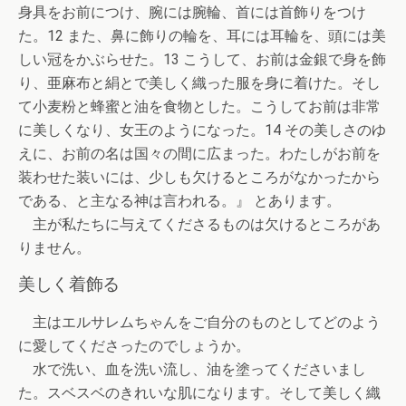
身具をお前につけ、腕には腕輪、首には首飾りをつけ
た。12 また、鼻に飾りの輪を、耳には耳輪を、頭には美
しい冠をかぶらせた。13 こうして、お前は金銀で身を飾
り、亜麻布と絹とで美しく織った服を身に着けた。そし
て小麦粉と蜂蜜と油を食物とした。こうしてお前は非常
に美しくなり、女王のようになった。14 その美しさのゆ
えに、お前の名は国々の間に広まった。わたしがお前を
装わせた装いには、少しも欠けるところがなかったから
である、と主なる神は言われる。』 とあります。
主が私たちに与えてくださるものは欠けるところがあ
りません。
美しく着飾る
主はエルサレムちゃんをご自分のものとしてどのよう
に愛してくださったのでしょうか。
水で洗い、血を洗い流し、油を塗ってくださいまし
た。スベスベのきれいな肌になります。そして美しく織