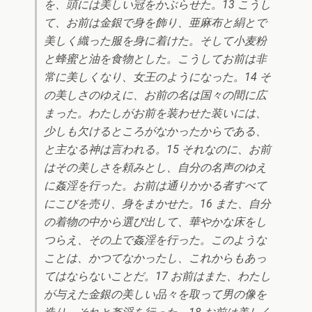
を、頭には美しい冠をかぶらせた。13 こうし
て、お前は金銀で身を飾り、亜麻布と絹とで
美しく織った服を身に着けた。そして小麦粉
と蜂蜜と油を食物とした。こうしてお前は非
常に美しくなり、女王のようになった。14 そ
の美しさのゆえに、お前の名は国々の間に広
まった。わたしがお前を装わせた装いには、
少しも欠けるところがなかったからである、
と主なる神は言われる。15 それなのに、お前
はその美しさを頼みとし、自分の名声のゆえ
に姦淫を行った。お前は通りかかる者すべて
にこびを売り、身をまかせた。16 また、自分
の着物の中から選び出して、華やかな床をし
つらえ、その上で姦淫を行った。このような
ことは、かつてなかったし、これからもあっ
てはならないことだ。17 お前はまた、わたし
が与えた金銀の美しい品々を取って男の像を