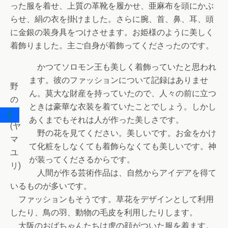
った服を着せ、上質の革靴を履かせ、亜麻布を頭にかぶ
らせ、絹の衣を掛けました。さらに腕、首、鼻、耳、頭
に金銀の装身具をつけさせます。お姫様のように美しく
着飾りました。主ご自身が着飾ってくださったのです。
かつてソロモン王も美しく着飾っていたと思われ
ます。彼のファッションについて記録はありませ
野
ん。莫大な財産を持っていたので、人々の前に立つ
の
ときは豪華な衣装を着ていたことでしょう。しかし
花
あくまでもそれは人が作った美しさです。
(ヤ
野の花を見てください。美しいです。お金をかけ
マ
て化粧をしなくても着飾らなくても美しいです。神
ユ
が装ってくださるからです。
リ)
人間が作る芸術作品は、自然からアイデアを得て
いるものが多いです。
ファッションもそうです。草花をデザインとして利用
したり、鳥の羽、動物の毛皮を利用したりします。
大阪のおばちゃんたちは虎の顔がついた服を着ます。