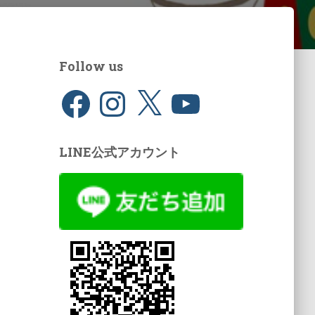
Follow us
F
I
X
Y
a
n
o
c
s
u
e
t
T
b
a
u
o
g
b
LINE公式アカウント
o
r
e
k
a
m