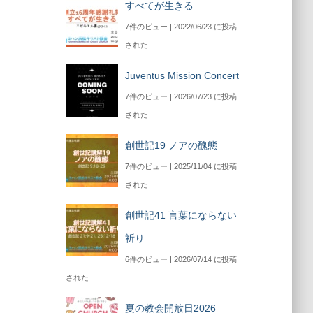
すべてが生きる
7件のビュー
|
2022/06/23 に投稿
された
Juventus Mission Concert
7件のビュー
|
2026/07/23 に投稿
された
創世記19 ノアの醜態
7件のビュー
|
2025/11/04 に投稿
された
創世記41 言葉にならない
祈り
6件のビュー
|
2026/07/14 に投稿
された
夏の教会開放日2026