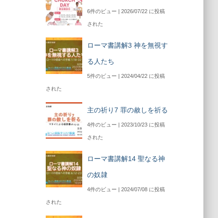
6件のビュー
|
2026/07/22 に投稿
された
ローマ書講解3 神を無視す
る人たち
5件のビュー
|
2024/04/22 に投稿
された
主の祈り7 罪の赦しを祈る
4件のビュー
|
2023/10/23 に投稿
された
ローマ書講解14 聖なる神
の奴隷
4件のビュー
|
2024/07/08 に投稿
された