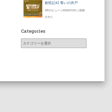
創世記42 誓いの井戸
4件のビュー
|
2026/07/20 に投稿
された
Categories
C
a
t
e
g
o
r
i
e
s