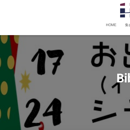
HOME
集
Bi