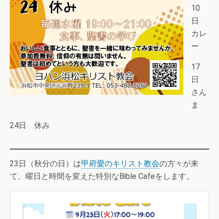
10
日
カレ
ー
17
日
さん
ま
24日 休み
23日（秋分の日）は
甲府愛のキリスト教会
の方々が来
て、曜日と時間を変えた特別なBible Cafeをします。