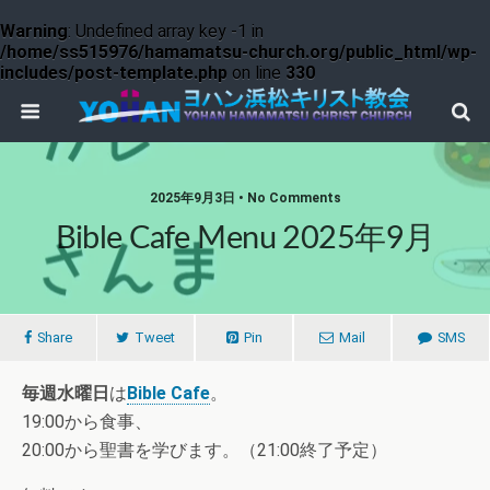
Warning
: Undefined array key -1 in
/home/ss515976/hamamatsu-church.org/public_html/wp-
includes/post-template.php
on line
330
2025年9月3日 • No Comments
Bible Cafe Menu 2025年9月
Share
Tweet
Pin
Mail
SMS
毎週水曜日
は
Bible Cafe
。
19:00から食事、
20:00から聖書を学びます。（21:00終了予定）