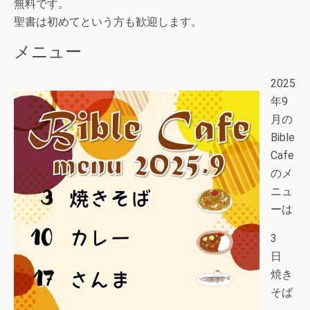
無料です。
聖書は初めてという方も歓迎します。
メニュー
2025
年9
月の
Bible
Cafe
のメ
ニュ
ーは
3
日
焼き
そば