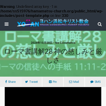
Warning
: Undefined array key -1 in
/home/ss515976/hamamatsu-church.org/public_html/wp-
includes/post-template.php
on line
330
2024年10月28日 • No Comments
ローマ書講解28 神の慈しみと厳
しさ
Share
Tweet
Pin
Mail
SMS