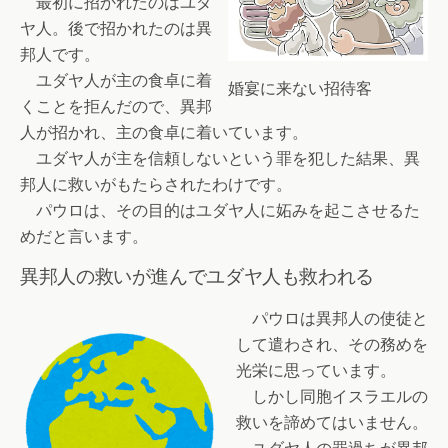
最初に招かれたのはユダ
ヤ人。後で招かれたのは異
邦人です。
ユダヤ人が主の食卓に着
婚宴に来ない招待客
くことを拒んだので、異邦
人が招かれ、主の食卓に着いています。
ユダヤ人が主を信頼しないという罪を犯した結果、異
邦人に救いがもたらされたわけです。
パウロは、その目的はユダヤ人に妬みを起こさせるた
めだと言います。
異邦人の救いが進んでユダヤ人も救われる
パウロは異邦人の使徒と
して遣わされ、その務めを
光栄に思っています。
しかし同胞イスラエルの
救いを諦めてはいません。