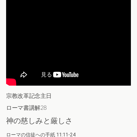
宗教改革記念主日
ローマ書講解28
神の慈しみと厳しさ
ローマの信徒への手紙 11:11-24