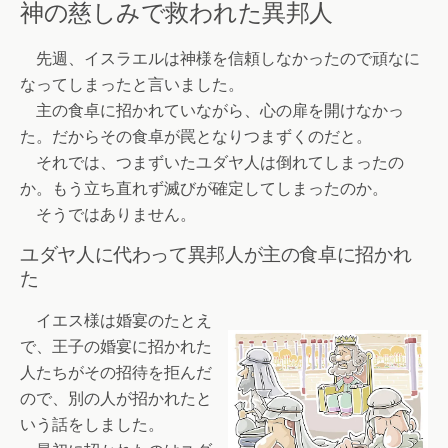
神の慈しみで救われた異邦人
先週、イスラエルは神様を信頼しなかったので頑なに
なってしまったと言いました。
主の食卓に招かれていながら、心の扉を開けなかっ
た。だからその食卓が罠となりつまずくのだと。
それでは、つまずいたユダヤ人は倒れてしまったの
か。もう立ち直れず滅びが確定してしまったのか。
そうではありません。
ユダヤ人に代わって異邦人が主の食卓に招かれ
た
イエス様は婚宴のたとえ
で、王子の婚宴に招かれた
人たちがその招待を拒んだ
ので、別の人が招かれたと
いう話をしました。