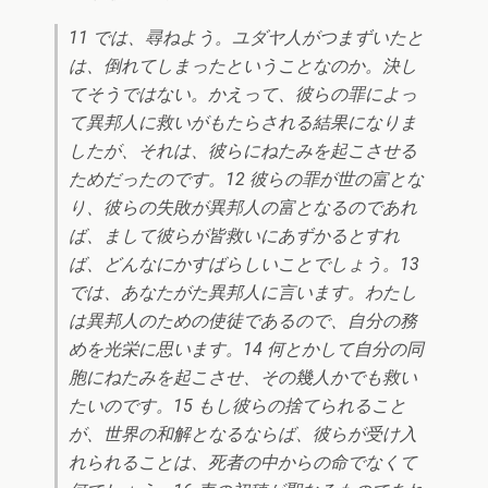
11 では、尋ねよう。ユダヤ人がつまずいたと
は、倒れてしまったということなのか。決し
てそうではない。かえって、彼らの罪によっ
て異邦人に救いがもたらされる結果になりま
したが、それは、彼らにねたみを起こさせる
ためだったのです。12 彼らの罪が世の富とな
り、彼らの失敗が異邦人の富となるのであれ
ば、まして彼らが皆救いにあずかるとすれ
ば、どんなにかすばらしいことでしょう。13
では、あなたがた異邦人に言います。わたし
は異邦人のための使徒であるので、自分の務
めを光栄に思います。14 何とかして自分の同
胞にねたみを起こさせ、その幾人かでも救い
たいのです。15 もし彼らの捨てられること
が、世界の和解となるならば、彼らが受け入
れられることは、死者の中からの命でなくて