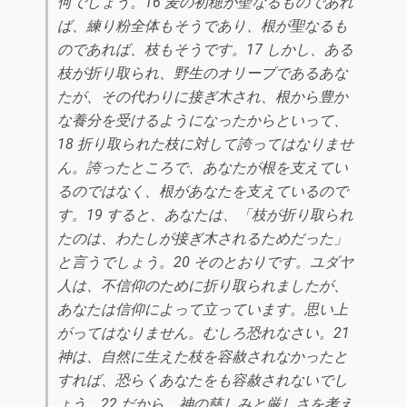
何でしょう。16 麦の初穂が聖なるものであれ
ば、練り粉全体もそうであり、根が聖なるも
のであれば、枝もそうです。17 しかし、ある
枝が折り取られ、野生のオリーブであるあな
たが、その代わりに接ぎ木され、根から豊か
な養分を受けるようになったからといって、
18 折り取られた枝に対して誇ってはなりませ
ん。誇ったところで、あなたが根を支えてい
るのではなく、根があなたを支えているので
す。19 すると、あなたは、「枝が折り取られ
たのは、わたしが接ぎ木されるためだった」
と言うでしょう。20 そのとおりです。ユダヤ
人は、不信仰のために折り取られましたが、
あなたは信仰によって立っています。思い上
がってはなりません。むしろ恐れなさい。21
神は、自然に生えた枝を容赦されなかったと
すれば、恐らくあなたをも容赦されないでし
ょう。22 だから、神の慈しみと厳しさを考え