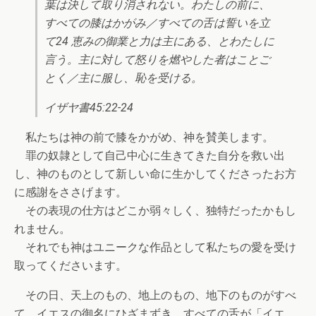
葉は決して取り消されない。わたしの前に、
すべての膝はかがみ／すべての舌は誓いを立
て24 恵みの御業と力は主にある、とわたしに
言う。主に対して怒りを燃やした者はことご
とく／主に服し、恥を受ける。
イザヤ書45:22-24
私たちは神の前で膝をかがめ、神を賛美します。
罪の奴隷として自己中心に生きてきた自分を救い出
し、神のものとして新しい命に生かしてくださったお方
に感謝をささげます。
その表現の仕方はどこか弱々しく、独特だったかもし
れません。
それでも神はユニークな作品として私たちの愛を受け
取ってくださいます。
その日、天上のもの、地上のもの、地下のものがすべ
て、イエスの御名にひざまずき、すべての舌が「イエ