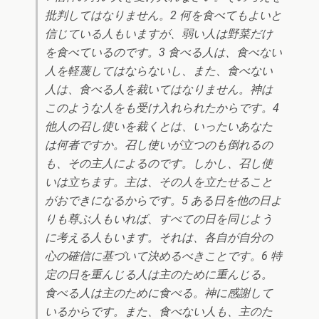
批判してはなりません。2 何を食べてもよいと
信じている人もいますが、弱い人は野菜だけ
を食べているのです。3 食べる人は、食べない
人を軽蔑してはならないし、また、食べない
人は、食べる人を裁いてはなりません。神は
このような人をも受け入れられたからです。4
他人の召し使いを裁くとは、いったいあなた
は何者ですか。召し使いが立つのも倒れるの
も、その主人によるのです。しかし、召し使
いは立ちます。主は、その人を立たせること
がおできになるからです。5 ある日を他の日よ
りも尊ぶ人もいれば、すべての日を同じよう
に考える人もいます。それは、各自が自分の
心の確信に基づいて決めるべきことです。6 特
定の日を重んじる人は主のために重んじる。
食べる人は主のために食べる。神に感謝して
いるからです。また、食べない人も、主のた