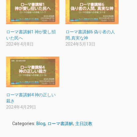
ローマ書講解1 神が愛し招
ローマ書講解6 偽り者の人
いた民へ
間, 真実な神
2024年4月8日
2024年5月13日
ローマ書講解4 神の正しい
裁き
2024年4月29日
Categories:
Blog
,
ローマ書講解
,
主日説教