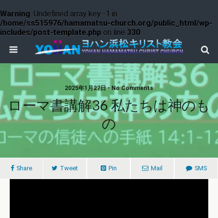
Warning
: Undefined array key -1 in
/home/ss515976/hamamatsu-church.org/public_html/wp-
includes/post-template.php
on line
330
2025年1月27日 • No Comments
ローマ書講解36 私たちは神のも
の
Share
Tweet
Pin
Mail
SMS