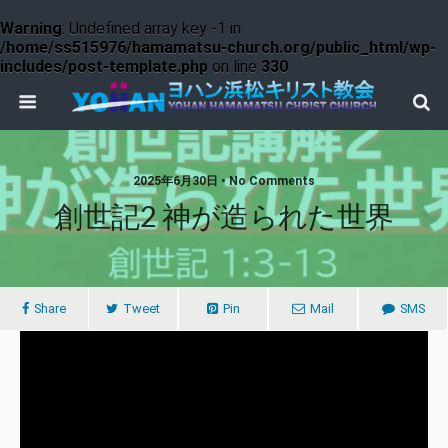
Warning
: Undefined array key -1 in
/home/ss515976/hamamatsu-church.org/public_html/wp-
includes/post-template.php
on line
330
2025年6月30日 • No Comments
創世記2 神が造られた世界
Share
Tweet
Pin
Mail
SMS