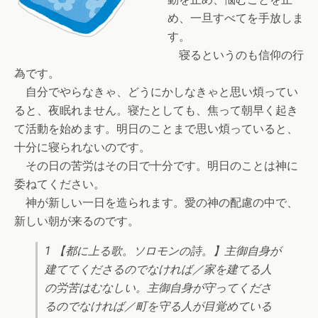
め、一旦すべてを手放しま
す。
寝るというのも信仰の行
為です。
自分でやらなきゃ、どうにかしなきゃと思い煩ってい
ると、夜眠れません。寝たとしても、焦って朝早く起き
て活動を始めます。明日のことまで思い煩っていると、
十分に寝られないのです。
その日の苦労はその日で十分です。明日のことは神に
委ねてください。
神が新しい一日を造られます。愛の神の配慮の中で、
新しい朝が来るのです。
1 【都に上る歌。ソロモンの詩。】主御自身が
建ててくださるのでなければ／家を建てる人
の労苦はむなしい。主御自身が守ってくださ
るのでなければ／町を守る人が目覚めている