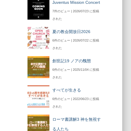
Juventus Mission Concert
7件のビュー
|
2026/07/23 に投稿
された
夏の教会開放日2026
6件のビュー
|
2026/07/22 に投稿
された
創世記19 ノアの醜態
6件のビュー
|
2025/11/04 に投稿
された
すべてが生きる
6件のビュー
|
2022/06/23 に投稿
された
ローマ書講解3 神を無視す
る人たち