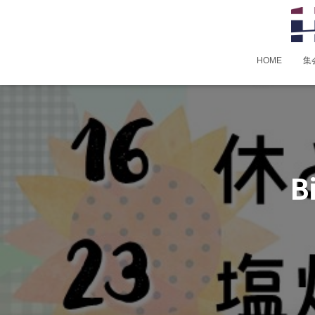
HOME
集
B