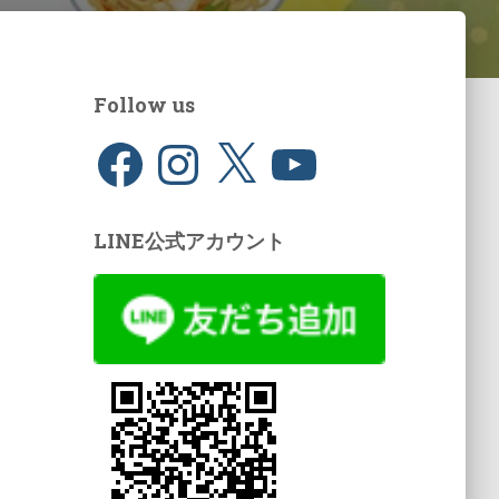
Follow us
F
I
X
Y
a
n
o
c
s
u
e
t
T
b
a
u
o
g
b
LINE公式アカウント
o
r
e
k
a
m