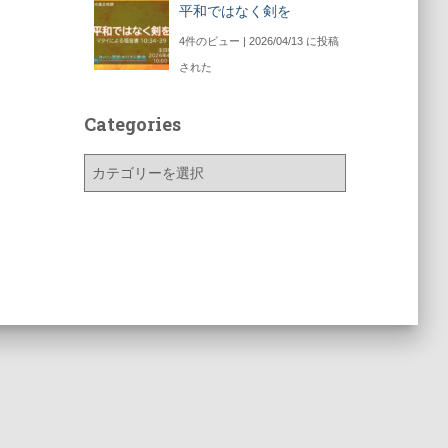
平和ではなく剣を
4件のビュー
|
2026/04/13 に投稿
された
Categories
C
a
t
e
g
o
r
i
e
s