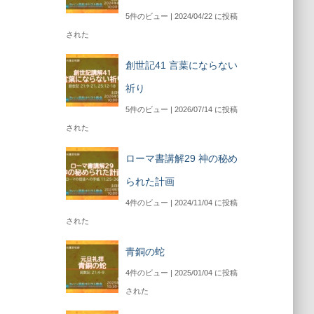
5件のビュー
|
2024/04/22 に投稿
された
創世記41 言葉にならない
祈り
5件のビュー
|
2026/07/14 に投稿
された
ローマ書講解29 神の秘め
られた計画
4件のビュー
|
2024/11/04 に投稿
された
青銅の蛇
4件のビュー
|
2025/01/04 に投稿
された